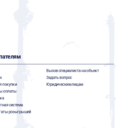
пателям
Вызов специалиста на объект
и
Задать вопрос
я покупки
Юридическим лицам
ы оплаты
ка
тная система
таты розыгрышей