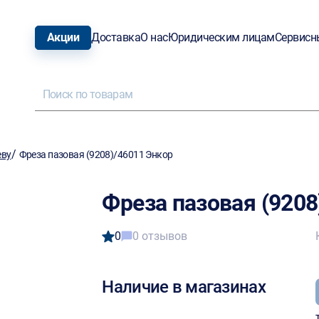
Акции
Доставка
О нас
Юридическим лицам
Сервисн
/
еву
Фреза пазовая (9208)/46011 Энкор
Фреза пазовая (9208
0
0 отзывов
Наличие в магазинах