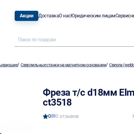
Акции
Доставка
О нас
Юридическим лицам
Сервисн
/
/
тывающие
Сверлильные станки на магнитном основании
Сверла (weld
Фреза т/с d18мм El
ct3518
0
0 отзывов