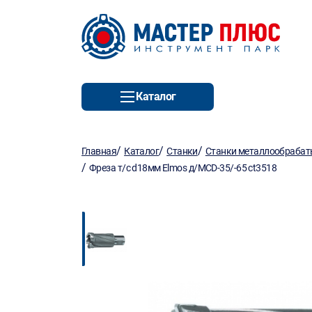
Каталог
/
/
/
Главная
Каталог
Станки
Станки металлообраба
/
Фреза т/с d18мм Elmos д/MCD-35/-65 ct3518