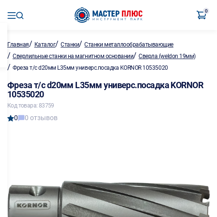
0
/
/
/
Главная
Каталог
Станки
Станки металлообрабатывающие
/
/
Сверлильные станки на магнитном основании
Сверла (weldon 19мм)
/
Фреза т/с d20мм L35мм универс.посадка KORNOR 10535020
Фреза т/с d20мм L35мм универс.посадка KORNOR
10535020
Код товара: 83759
0
0 отзывов