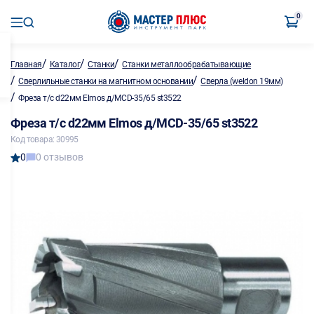
0
/
/
/
Главная
Каталог
Станки
Станки металлообрабатывающие
/
/
Сверлильные станки на магнитном основании
Сверла (weldon 19мм)
/
Фреза т/с d22мм Elmos д/MCD-35/65 st3522
Фреза т/с d22мм Elmos д/MCD-35/65 st3522
Код товара: 30995
0
0 отзывов