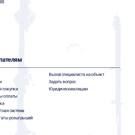
OR
пателям
Вызов специалиста на объект
и
Задать вопрос
я покупки
Юридическим лицам
ы оплаты
ка
тная система
таты розыгрышей