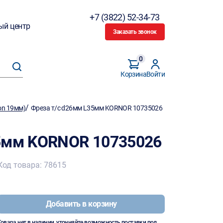
+7 (3822) 52-34-73
ый центр
Заказать звонок
0
Корзина
Войти
/
on 19мм)
Фреза т/с d26мм L35мм KORNOR 10735026
35мм KORNOR 10735026
Код товара: 78615
Добавить в корзину
Товара нет в наличии, уточняйте возможность поставки под