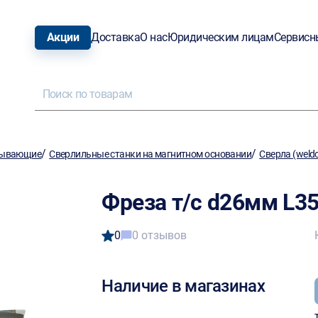
Акции
Доставка
О нас
Юридическим лицам
Сервисн
/
/
тывающие
Сверлильные станки на магнитном основании
Сверла (weld
Фреза т/с d26мм L
0
0 отзывов
Наличие в магазинах