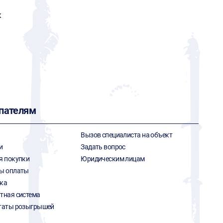
к
пателям
Вызов специалиста на объект
и
Задать вопрос
я покупки
Юридическим лицам
ы оплаты
ка
тная система
таты розыгрышей