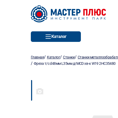
Каталог
/
/
/
Главная
Каталог
Станки
Станки металлообраба
/
Фреза т/с d48мм L35мм д/MCD хв-к W19 2HC35480