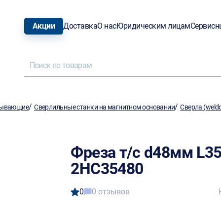
Акции
Доставка
О нас
Юридическим лицам
Сервисн
/
/
тывающие
Сверлильные станки на магнитном основании
Сверла (weld
Фреза т/с d48мм L3
2HC35480
0
0 отзывов