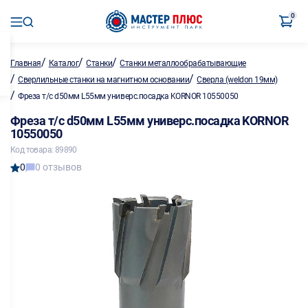
0
/
/
/
Главная
Каталог
Станки
Станки металлообрабатывающие
/
/
Сверлильные станки на магнитном основании
Сверла (weldon 19мм)
/
Фреза т/с d50мм L55мм универс.посадка KORNOR 10550050
Фреза т/с d50мм L55мм универс.посадка KORNOR
10550050
Код товара: 89890
0
0 отзывов