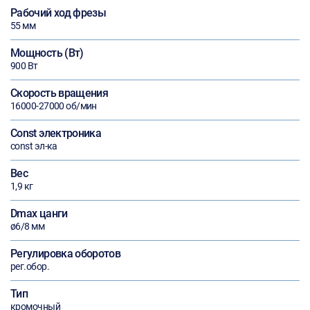
Рабочий ход фрезы
55 мм
Мощность (Вт)
900 Вт
Скорость вращения
16000-27000 об/мин
Const электроника
const эл-ка
Вес
1,9 кг
Dmax цанги
ø6/8 мм
Регулировка оборотов
рег.обор.
Тип
кромочный