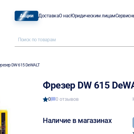
Акции
Доставка
О нас
Юридическим лицам
Сервисн
резер DW 615 DeWALT
Фрезер DW 615 DeW
0
0 отзывов
Наличие в магазинах