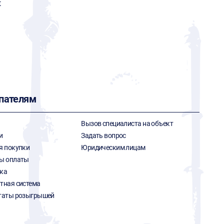
t
пателям
Вызов специалиста на объект
и
Задать вопрос
я покупки
Юридическим лицам
ы оплаты
ка
тная система
таты розыгрышей