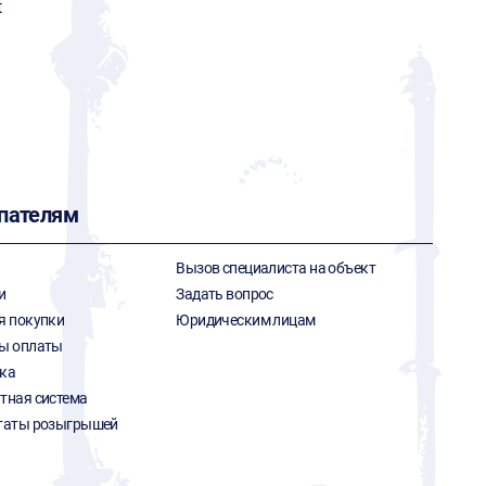
t
пателям
Вызов специалиста на объект
и
Задать вопрос
я покупки
Юридическим лицам
ы оплаты
ка
тная система
таты розыгрышей