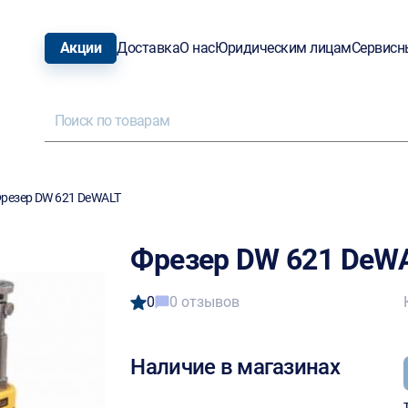
Акции
Доставка
О нас
Юридическим лицам
Сервисн
резер DW 621 DeWALT
Фрезер DW 621 DeW
0
0 отзывов
Наличие в магазинах