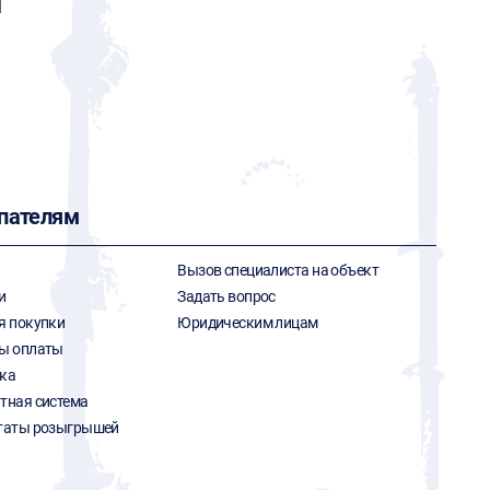
l
пателям
Вызов специалиста на объект
и
Задать вопрос
я покупки
Юридическим лицам
ы оплаты
ка
тная система
таты розыгрышей