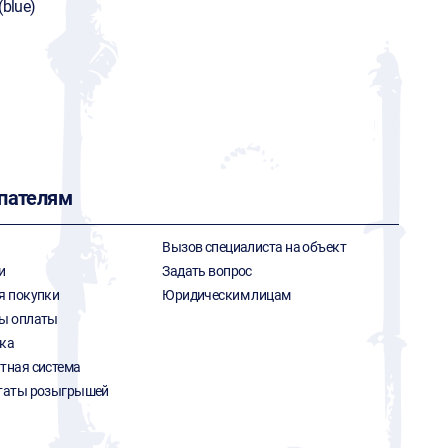
(blue)
пателям
Вызов специалиста на объект
и
Задать вопрос
я покупки
Юридическим лицам
ы оплаты
ка
тная система
таты розыгрышей