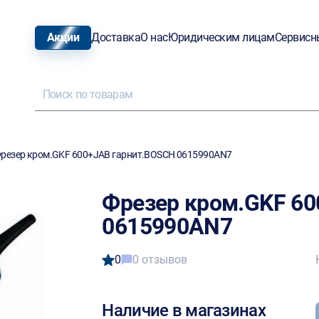
Акции
Доставка
О нас
Юридическим лицам
Сервисн
резер кром.GKF 600+JAB гарнит.BOSCH 0615990AN7
Фрезер кром.GKF 60
0615990AN7
0
0 отзывов
Наличие в магазинах