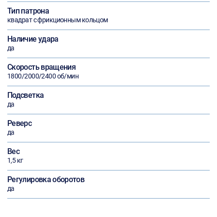
Тип патрона
квадрат с фрикционным кольцом
Наличие удара
да
Скорость вращения
1800/2000/2400 об/мин
Подсветка
да
Реверс
да
Вес
1,5 кг
Регулировка оборотов
да