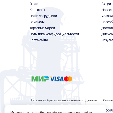
О нас
Акции
Контакты
Новост
Наши сотрудники
Услови
Вакансии
Способ
Торговые марки
Достав
Политика конфиденциальности
Дискон
Карта сайта
Резуль
Политика обработки персональных данных
Согла
© 1996 - 2026 инструмент парк «Мастер Плюс» Россия, г.
Мы используем файлы cookie для улучшения работы