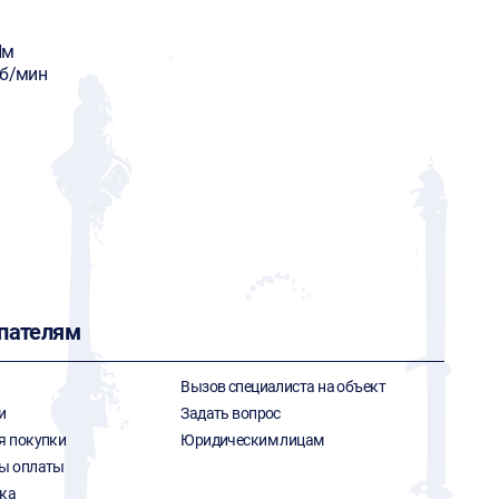
Нм
об/мин
пателям
Вызов специалиста на объект
и
Задать вопрос
я покупки
Юридическим лицам
ы оплаты
ка