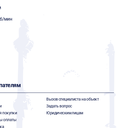
G
м
об/мин
пателям
Вызов специалиста на объект
и
Задать вопрос
я покупки
Юридическим лицам
ы оплаты
ка