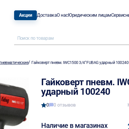
Акции
Доставка
О нас
Юридическим лицам
Сервисн
/
пневматические
Гайковерт пневм. IWC1500 3/4" FUBAG ударный 100240
Гайковерт пневм. IW
ударный 100240
0
0 отзывов
Наличие в магазинах