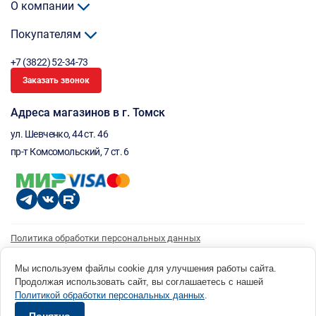
О компании
Покупателям
+7 (3822) 52-34-73
Заказать звонок
Адреса магазинов в г. Томск
ул. Шевченко, 44 ст. 46
пр-т Комсомольский, 7 ст. 6
Политика обработки персональных данных
Согласие на обработку персональных данных
Согласие на получение рассылки
Мы используем файлы cookie для улучшения работы сайта.
Продолжая использовать сайт, вы соглашаетесь с нашей
© 1996 - 2026 инструмент парк «Мастер Плюс» Россия, г. Томск, ул. Шевченко, 44 ст. 46, (3822) 52-34-
Политикой обработки персональных данных
.
73 okp@masterplus.tomsk.ru ИП Брусницын Д.Н. ИНН 701700002741
Разработано в Sibcode.team