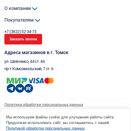
О компании
Покупателям
+7 (3822) 52-34-73
Заказать звонок
Адреса магазинов в г. Томск
ул. Шевченко, 44 ст. 46
пр-т Комсомольский, 7 ст. 6
Политика обработки персональных данных
Согласие на обработку персональных данных
Согласие на получение рассылки
Мы используем файлы cookie для улучшения работы сайта.
Продолжая использовать сайт, вы соглашаетесь с нашей
© 1996 - 2026 инструмент парк «Мастер Плюс» Россия, г. Томск, ул. Шевченко, 44 ст. 46, (3822) 52-34-
Политикой обработки персональных данных
.
73 okp@masterplus.tomsk.ru ИП Брусницын Д.Н. ИНН 701700002741