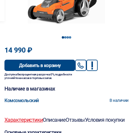
1
2
3
4
14 990 ₽
Добавить в корзину
Доступна беспроцентная рассрочка 0%, подробности
уточняйте на кассах в торговых залах.
Наличие в магазинах
Комсомольский
В наличии
Характеристики
Описание
Отзывы
Условия покупки
Основные характеристики