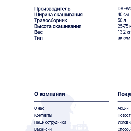
Производитель
DAEW
Ширина скашивания
40 см
Травосборник
50 л
Высота скашивания
25-75
Вес
13,2 кг
Тип
аккуму
О компании
Поку
О нас
Акции
Контакты
Новост
Наши сотрудники
Услови
Вакансии
Способ