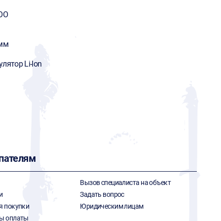
OO
 мм
лятор Li-lon
пателям
Вызов специалиста на объект
и
Задать вопрос
я покупки
Юридическим лицам
ы оплаты