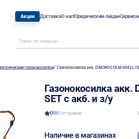
Акции
Доставка
О нас
Юридическим лицам
Сервисн
/
ектрические газонокосилки
Газонокосилка акк. DAEWOO DLM 4042 Li SET
Газонокосилка акк.
SET с акб. и з/у
0
0 отзывов
Наличие в магазинах