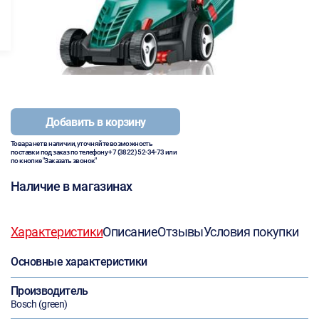
Добавить в корзину
Товара нет в наличии, уточняйте возможность
поставки под заказ по телефону
+7 (3822) 52-34-73
или
по кнопке "Заказать звонок"
Наличие в магазинах
Характеристики
Описание
Отзывы
Условия покупки
Основные характеристики
Производитель
Bosch (green)