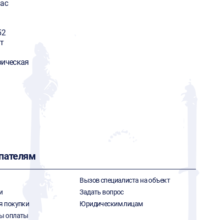
Mac
52
т
рическая
пателям
Вызов специалиста на объект
и
Задать вопрос
я покупки
Юридическим лицам
ы оплаты