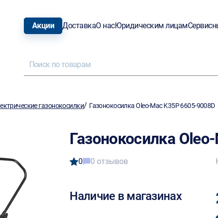
Акции
Доставка
О нас
Юридическим лицам
Сервисн
/
ектрические газонокосилки
Газонокосилка Oleo-Mac K35P 6605-9008D
Газонокосилка Oleo
0
0 отзывов
Наличие в магазинах