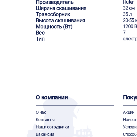
Производитель
Huter
Ширина скашивания
32 см
Травосборник
35 л
Высота скашивания
20-55
Мощность (Вт)
1200 В
Вес
7
Тип
элект
О компании
Поку
О нас
Акции
Контакты
Новост
Наши сотрудники
Услови
Вакансии
Способ