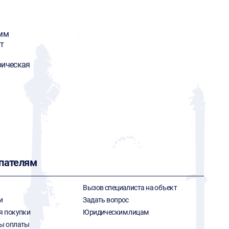
 мм
т
рическая
пателям
Вызов специалиста на объект
и
Задать вопрос
я покупки
Юридическим лицам
ы оплаты