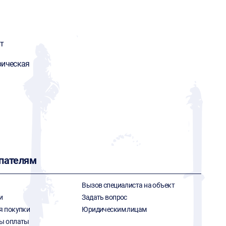
т
рическая
пателям
Вызов специалиста на объект
и
Задать вопрос
я покупки
Юридическим лицам
ы оплаты