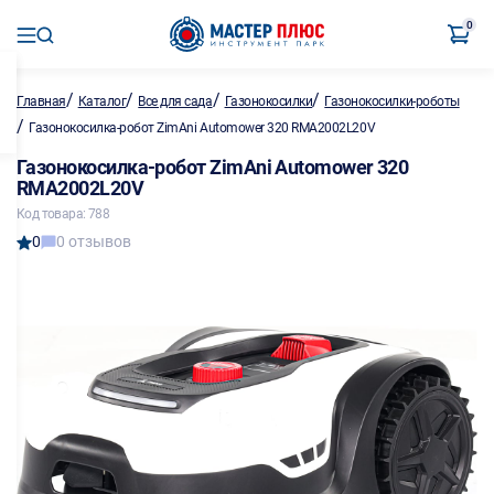
0
/
/
/
/
Главная
Каталог
Все для сада
Газонокосилки
Газонокосилки-роботы
/
Газонокосилка-робот ZimAni Automower 320 RMA2002L20V
Газонокосилка-робот ZimAni Automower 320
RMA2002L20V
Код товара: 788
0
0 отзывов