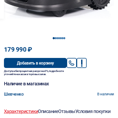
1
2
3
4
5
6
179 990 ₽
Добавить в корзину
Доступна беспроцентная рассрочка 0%, подробности
уточняйте на кассах в торговых залах.
Наличие в магазинах
Шевченко
В наличии
Характеристики
Описание
Отзывы
Условия покупки