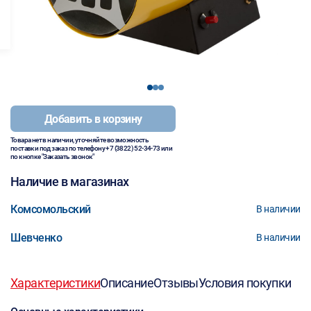
1
2
3
Добавить в корзину
Товара нет в наличии, уточняйте возможность
поставки под заказ по телефону
+7 (3822) 52-34-73
или
по кнопке "Заказать звонок"
Наличие в магазинах
Комсомольский
В наличии
Шевченко
В наличии
Характеристики
Описание
Отзывы
Условия покупки