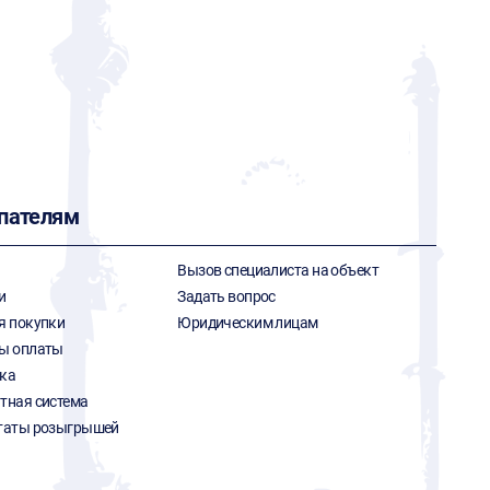
пателям
Вызов специалиста на объект
и
Задать вопрос
я покупки
Юридическим лицам
ы оплаты
ка
тная система
таты розыгрышей