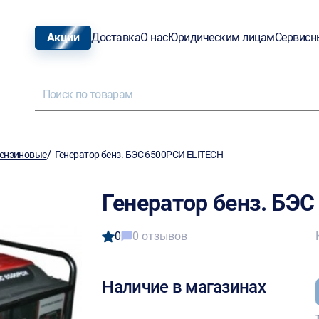
Акции
Доставка
О нас
Юридическим лицам
Сервисн
/
ензиновые
Генератор бенз. БЭС 6500РСИ ELITECH
Генератор бенз. БЭ
0
0 отзывов
Наличие в магазинах