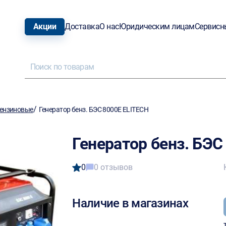
Акции
Доставка
О нас
Юридическим лицам
Сервисн
/
ензиновые
Генератор бенз. БЭС 8000Е ELITECH
Генератор бенз. БЭС
0
0 отзывов
Наличие в магазинах