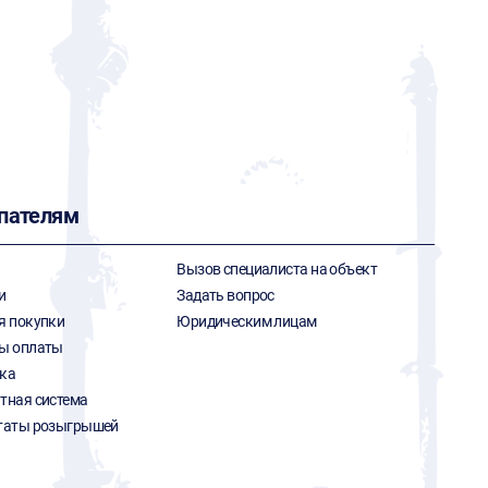
пателям
Вызов специалиста на объект
и
Задать вопрос
я покупки
Юридическим лицам
ы оплаты
ка
тная система
таты розыгрышей