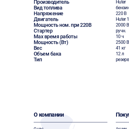
Производитель
Huter
Вид топлива
бензи
Напряжение
220 В
Двигатель
Huter 1
Мощность ном. при 220В
2000 В
Стартер
ручн.
Max время работы
10 ч
Мощность (Вт)
2500 В
Вес
41 кг
Объем бака
12 л
Тип
резер
О компании
Поку
О нас
Акции