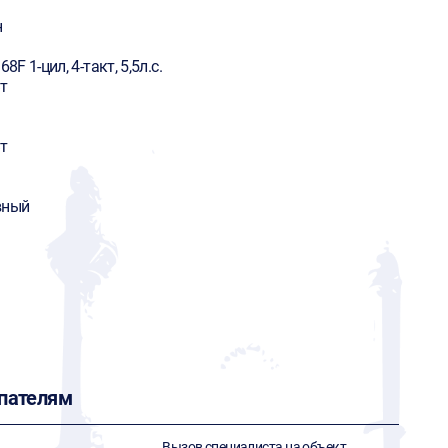
н
68F 1-цил, 4-такт, 5,5л.с.
т
т
вный
пателям
Вызов специалиста на объект