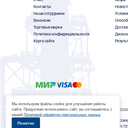
Контакты
Новост
Наши сотрудники
Услови
Вакансии
Способ
Торговые марки
Достав
Политика конфиденциальности
Дискон
Карта сайта
Резуль
Мы используем файлы cookie для улучшения работы
Политика обработки персональных данных
Согла
сайта. Продолжая использовать сайт, вы соглашаетесь с
нашей
Политикой обработки персональных данных
.
© 1996 - 2026 инструмент парк «Мастер Плюс» Россия, г.
Понятно
okp@masterplus.tomsk.ru ИП Брусницын Д.Н. ИНН 7