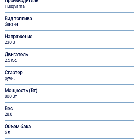
Производитель
Husqvarna
Вид топлива
бензин
Напряжение
230 В
Двигатель
2,5 л.с.
Стартер
ручн.
Мощность (Вт)
800 Вт
Вес
28,0
Объем бака
6 л