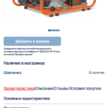
1
2
3
4
5
6
Добавить в корзину
Товара нет в наличии, уточняйте возможность
поставки под заказ по телефону
+7 (3822) 52-34-73
или
по кнопке "Заказать звонок"
Наличие в магазинах
Шевченко
В наличии
Характеристики
Описание
Отзывы
Условия покупки
Основные характеристики