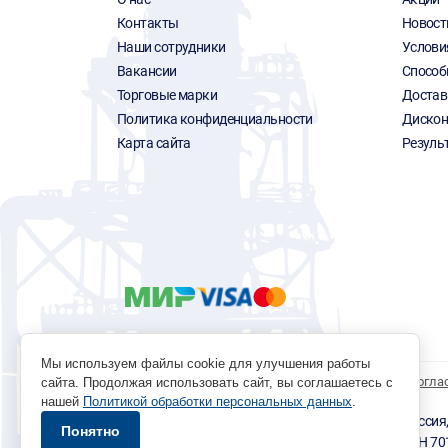
Контакты
Новост
Наши сотрудники
Услови
Вакансии
Способ
Торговые марки
Достав
Политика конфиденциальности
Дискон
Карта сайта
Резуль
Мы используем файлы cookie для улучшения работы
Политика обработки персональных данных
Согла
сайта. Продолжая использовать сайт, вы соглашаетесь с
нашей
Политикой обработки персональных данных
.
© 1996 - 2026 инструмент парк «Мастер Плюс» Россия, г.
Понятно
okp@masterplus.tomsk.ru ИП Брусницын Д.Н. ИНН 7