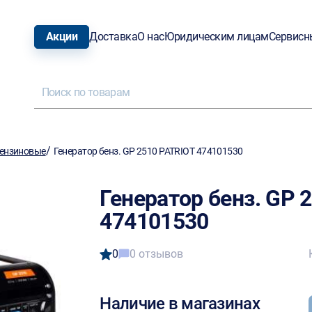
Акции
Доставка
О нас
Юридическим лицам
Сервисн
/
ензиновые
Генератор бенз. GP 2510 PATRIOT 474101530
Генератор бенз. GP 
474101530
0
0 отзывов
Наличие в магазинах