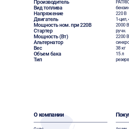
Производитель
PATRI
Вид топлива
бензи
Напряжение
220 В
Двигатель
1-цил, 
Мощность ном. при 220В
2000 В
Стартер
ручн.
Мощность (Вт)
2200 В
Альтернатор
синхр
Вес
38 кг
Объем бака
15 л
Тип
резер
О компании
Поку
О нас
Акции