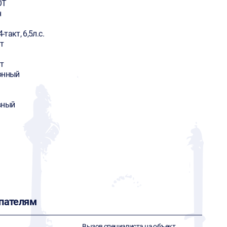
OT
н
4-такт, 6,5л.с.
т
т
онный
вный
пателям
Вызов специалиста на объект