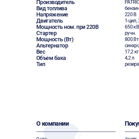
Производитель
PATRI
Вид топлива
бензи
Напряжение
220 В
Двигатель
1-цил, 
Мощность ном. при 220В
650 кВ
Стартер
ручн.
Мощность (Вт)
800 Вт
Альтернатор
синхр
Вес
17,2 кг
Объем бака
4,2 л
Тип
резер
О компании
Поку
О нас
Акции