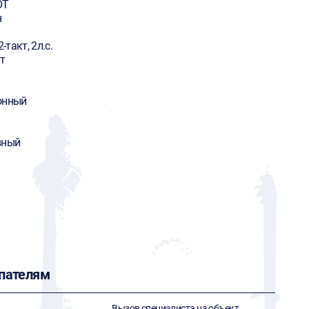
OT
н
2-такт, 2л.с.
т
онный
вный
пателям
Вызов специалиста на объект