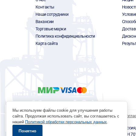
Контакты
Новост
Наши сотрудники
Услови
Вакансии
Способ
Торговые марки
Достав
Политика конфиденциальности
Дискон
Карта сайта
Резуль
Мы используем файлы cookie для улучшения работы
Политика обработки персональных данных
Согла
сайта. Продолжая использовать сайт, вы соглашаетесь с
нашей
Политикой обработки персональных данных
.
© 1996 - 2026 инструмент парк «Мастер Плюс» Россия, г.
Понятно
okp@masterplus.tomsk.ru ИП Брусницын Д.Н. ИНН 7