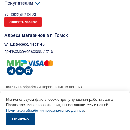
Покупателям
+7 (3822) 52-34-73
Заказать звонок
Адреса магазинов в г. Томск
ул. Шевченко, 44 ст. 46
пр-т Комсомольский, 7 ст. 6
Политика обработки персональных данных
Согласие на обработку персональных данных
Согласие на получение рассылки
Мы используем файлы cookie для улучшения работы сайта.
Продолжая использовать сайт, вы соглашаетесь с нашей
© 1996 - 2026 инструмент парк «Мастер Плюс» Россия, г. Томск, ул. Шевченко, 44 ст. 46, (3822) 52-34-
Политикой обработки персональных данных
.
73 okp@masterplus.tomsk.ru ИП Брусницын Д.Н. ИНН 701700002741
Разработано в Sibcode.team
Понятно