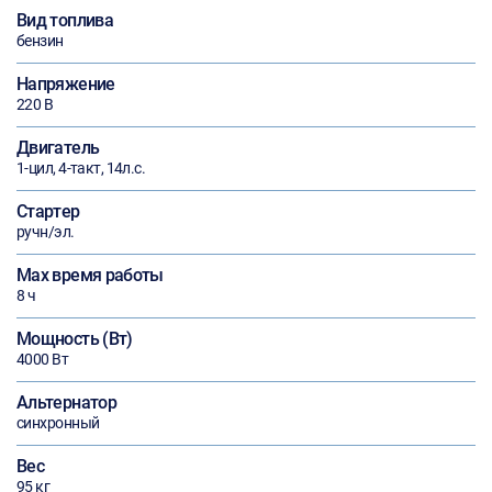
Вид топлива
бензин
Напряжение
220 В
Двигатель
1-цил, 4-такт, 14л.с.
Стартер
ручн/эл.
Max время работы
8 ч
Мощность (Вт)
4000 Вт
Альтернатор
синхронный
Вес
95 кг