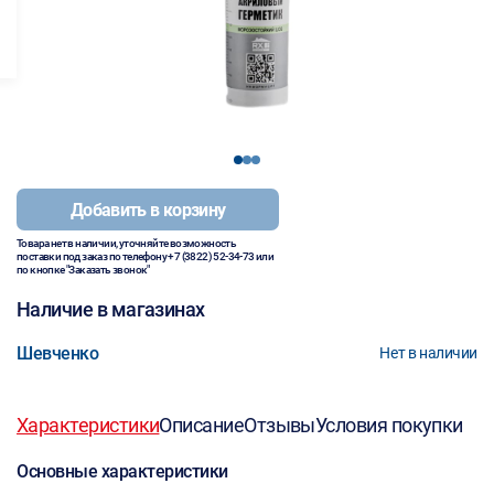
1
2
3
Добавить в корзину
Товара нет в наличии, уточняйте возможность
поставки под заказ по телефону
+7 (3822) 52-34-73
или
по кнопке "Заказать звонок"
Наличие в магазинах
Шевченко
Нет в наличии
Характеристики
Описание
Отзывы
Условия покупки
Основные характеристики