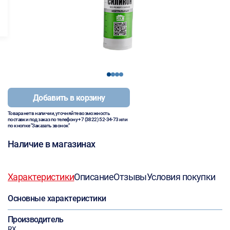
1
2
3
4
Добавить в корзину
Товара нет в наличии, уточняйте возможность
поставки под заказ по телефону
+7 (3822) 52-34-73
или
по кнопке "Заказать звонок"
Наличие в магазинах
Характеристики
Описание
Отзывы
Условия покупки
Основные характеристики
Производитель
RX