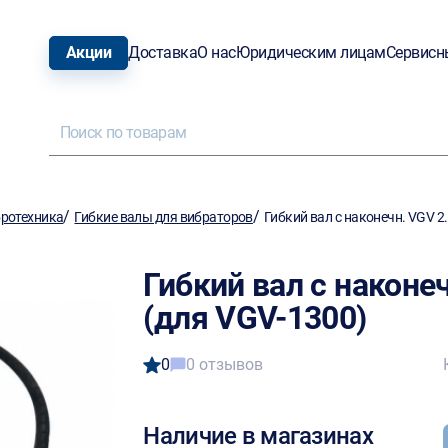
Акции
Доставка
О нас
Юридическим лицам
Сервисн
/
/
ротехника
Гибкие валы для вибраторов
Гибкий вал с наконечн. VGV 2
Гибкий вал с наконе
(для VGV-1300)
0
0 отзывов
Наличие в магазинах