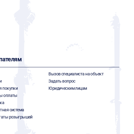
пателям
Вызов специалиста на объект
и
Задать вопрос
я покупки
Юридическим лицам
ы оплаты
ка
тная система
таты розыгрышей