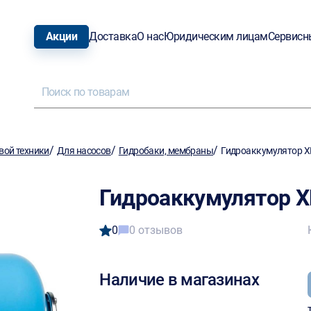
Акции
Доставка
О нас
Юридическим лицам
Сервисн
/
/
/
вой техники
Для насосов
Гидробаки, мембраны
Гидроаккумулятор Х
Гидроаккумулятор Х
0
0 отзывов
Наличие в магазинах