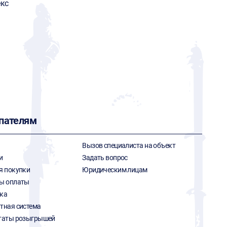
кс
пателям
Вызов специалиста на объект
и
Задать вопрос
я покупки
Юридическим лицам
ы оплаты
ка
тная система
таты розыгрышей