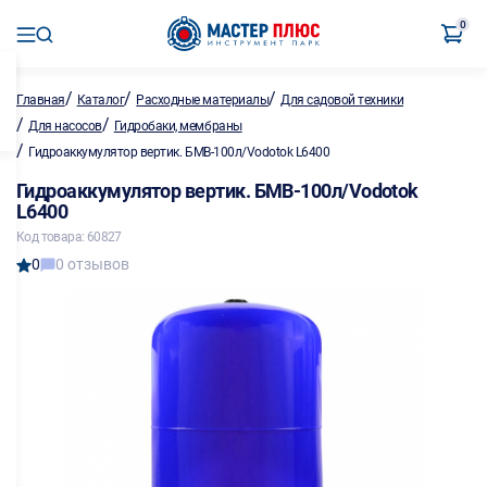
0
/
/
/
Главная
Каталог
Расходные материалы
Для садовой техники
/
/
Для насосов
Гидробаки, мембраны
/
Гидроаккумулятор вертик. БМВ-100л/Vodotok L6400
Гидроаккумулятор вертик. БМВ-100л/Vodotok
L6400
Код товара: 60827
0
0 отзывов