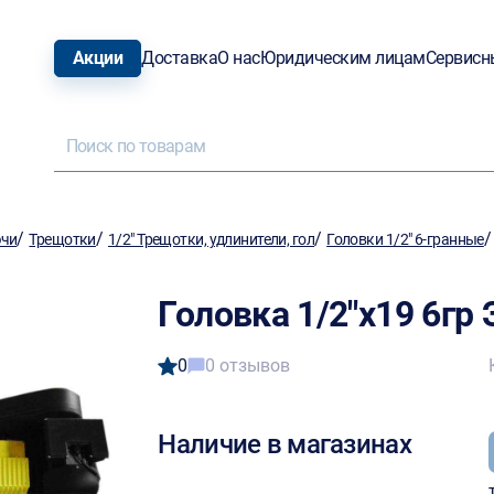
Акции
Доставка
О нас
Юридическим лицам
Сервисн
/
/
/
ючи
Трещотки
1/2" Трещотки, удлинители, гол
Головки 1/2" 6-гранные
Головка 1/2"х19 6гр
0
0 отзывов
Наличие в магазинах