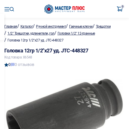
0
/
/
/
/
Главная
Каталог
Ручной инструмент
Гаечные ключи
Трещотки
/
/
1/2" Трещотки, удлинители, гол
Головки 1/2" 12-гранные
/
Головка 12гр 1/2"х27 уд. JTC-448327
Головка 12гр 1/2"х27 уд. JTC-448327
Код товара: 86548
0
0 отзывов