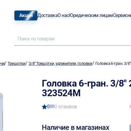
Акции
Доставка
О нас
Юридическим лицам
Сервисн
/
/
/
ючи
Трещотки
3/8" Трещотки, удлинители, головки
Головка 6-гран. 3/
Головка 6-гран. 3/8
323524M
0
0 отзывов
Наличие в магазинах