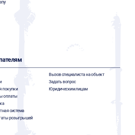
ony
пателям
Вызов специалиста на объект
и
Задать вопрос
я покупки
Юридическим лицам
ы оплаты
ка
тная система
таты розыгрышей