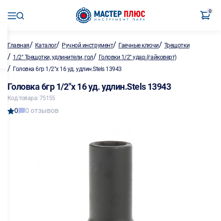
0
/
/
/
/
Главная
Каталог
Ручной инструмент
Гаечные ключи
Трещотки
/
/
1/2" Трещотки, удлинители, гол
Головки 1/2" удар.(гайковерт)
/
Головка 6гр 1/2"х 16 уд. удлин.Stels 13943
Головка 6гр 1/2"х 16 уд. удлин.Stels 13943
Код товара: 75155
0
0 отзывов