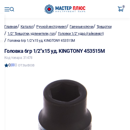
0
/
/
/
/
Главная
Каталог
Ручной инструмент
Гаечные ключи
Трещотки
/
/
1/2" Трещотки, удлинители, гол
Головки 1/2" удар.(гайковерт)
/
Головка 6гр 1/2"х15 уд. KINGTONY 453515M
Головка 6гр 1/2"х15 уд. KINGTONY 453515M
Код товара: 31478
0
0 отзывов