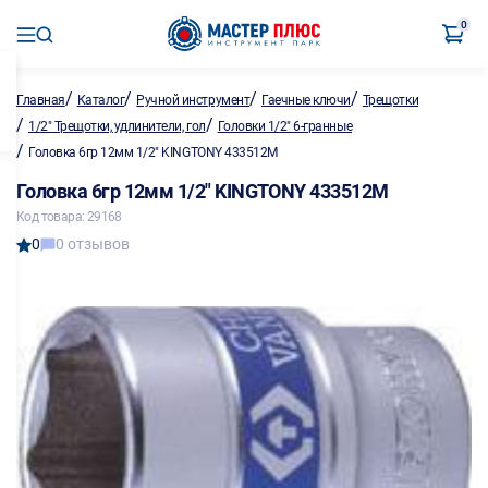
0
/
/
/
/
Главная
Каталог
Ручной инструмент
Гаечные ключи
Трещотки
/
/
1/2" Трещотки, удлинители, гол
Головки 1/2" 6-гранные
/
Головка 6гр 12мм 1/2" KINGTONY 433512M
Головка 6гр 12мм 1/2" KINGTONY 433512M
Код товара: 29168
0
0 отзывов