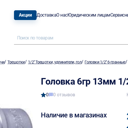
Акции
Доставка
О нас
Юридическим лицам
Сервисн
/
/
/
ючи
Трещотки
1/2" Трещотки, удлинители, гол
Головки 1/2" 6-гранные
Головка 6гр 13мм 1
0
0 отзывов
Наличие в магазинах