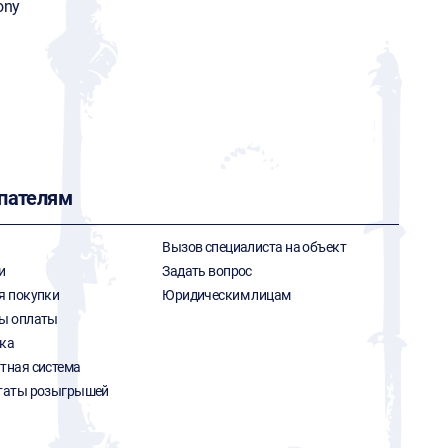
ony
пателям
Вызов специалиста на объект
и
Задать вопрос
я покупки
Юридическим лицам
ы оплаты
ка
тная система
таты розыгрышей