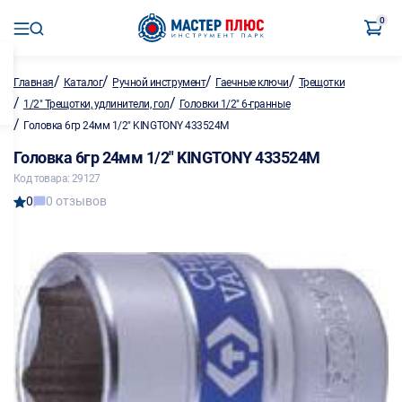
0
/
/
/
/
Главная
Каталог
Ручной инструмент
Гаечные ключи
Трещотки
/
/
1/2" Трещотки, удлинители, гол
Головки 1/2" 6-гранные
/
Головка 6гр 24мм 1/2" KINGTONY 433524M
Головка 6гр 24мм 1/2" KINGTONY 433524M
Код товара: 29127
0
0 отзывов