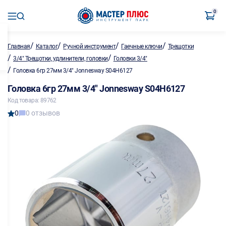
0
/
/
/
/
Главная
Каталог
Ручной инструмент
Гаечные ключи
Трещотки
/
/
3/4" Трещотки, удлинители, головки
Головки 3/4"
/
Головка 6гр 27мм 3/4" Jonnesway S04H6127
Головка 6гр 27мм 3/4" Jonnesway S04H6127
Код товара: 89762
0
0 отзывов