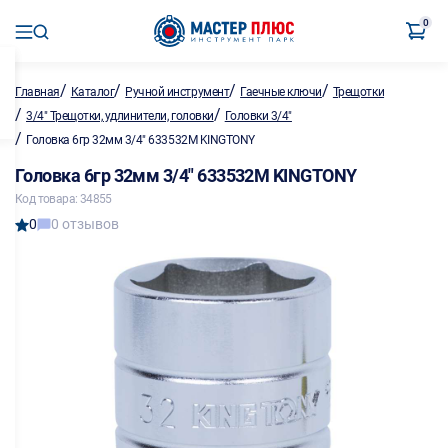
0
/
/
/
/
Главная
Каталог
Ручной инструмент
Гаечные ключи
Трещотки
/
/
3/4" Трещотки, удлинители, головки
Головки 3/4"
/
Головка 6гр 32мм 3/4" 633532M KINGTONY
Головка 6гр 32мм 3/4" 633532M KINGTONY
Код товара: 34855
0
0 отзывов